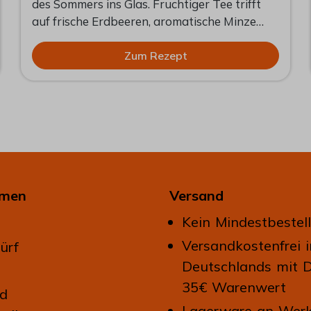
des Sommers ins Glas. Fruchtiger Tee trifft
auf frische Erdbeeren, aromatische Minze
und einen Spritzer Zitrone. Das Ergebnis ist
ein natürlicher, erfrischender Eistee, der ohne
Zum Rezept
künstliche Aromen auskommt und sich ideal
für heiße Tage eignet. Ob im Garten, auf der
Terrasse oder als alkoholfreie Erfrischung im
Café – dieser hausgemachte Eistee überzeugt
mit fruchtiger Leichtigkeit und einer frischen
Kräuternote.
hmen
Versand
Kein Mindestbestel
Versandkostenfrei 
ürf
Deutschlands mit 
35€ Warenwert
nd
Lagerware an Werk