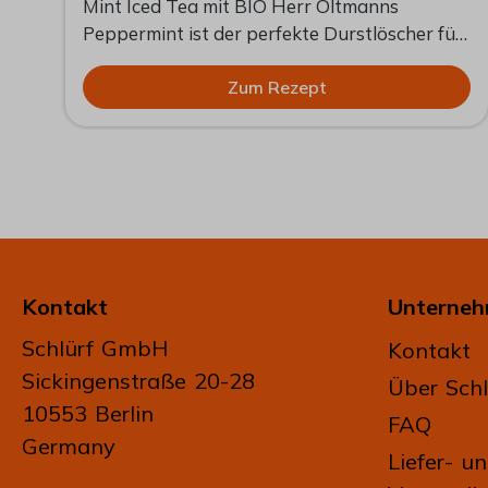
Mint Iced Tea mit BIO Herr Oltmanns
Peppermint ist der perfekte Durstlöscher für
warme Tage. Die intensive Pfefferminze sorgt
für ein angenehm frisches Mundgefühl,
Zum Rezept
er
während ein Hauch Zitrone und leichte Süße
den Tee harmonisch abrunden. Einfach,
natürlich und maximal erfrischend.
e
Kontakt
Unterne
Schlürf GmbH
Kontakt
Sickingenstraße 20-28
Über Schl
10553 Berlin
FAQ
Germany
Liefer- u