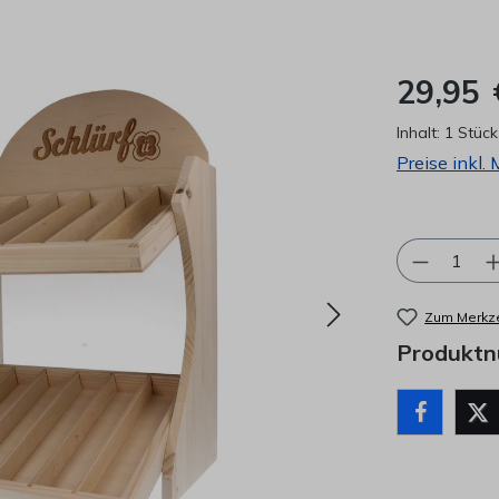
29,95 
Inhalt:
1 Stück
Preise inkl.
Produkt 
Zum Merkze
Produkt