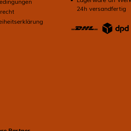
edingungen
24h versandfertig
recht
eiheitserklärung
re Partner