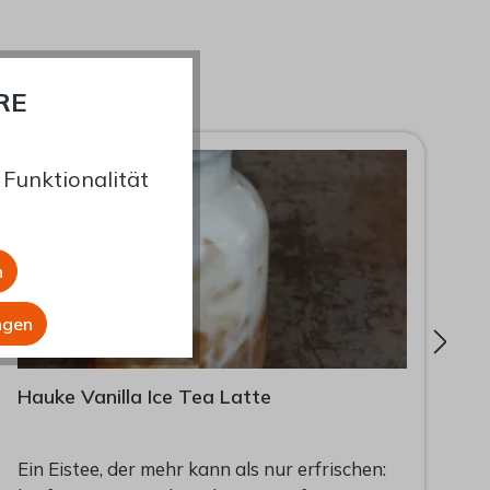
RE
Funktionalität
n
ngen
Hauke Vanilla Ice Tea Latte
G
Ein Eistee, der mehr kann als nur erfrischen:
G