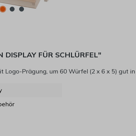
 DISPLAY FÜR SCHLÜRFEL"
t Logo-Prägung, um 60 Würfel (2 x 6 x 5) gut in
y
behör