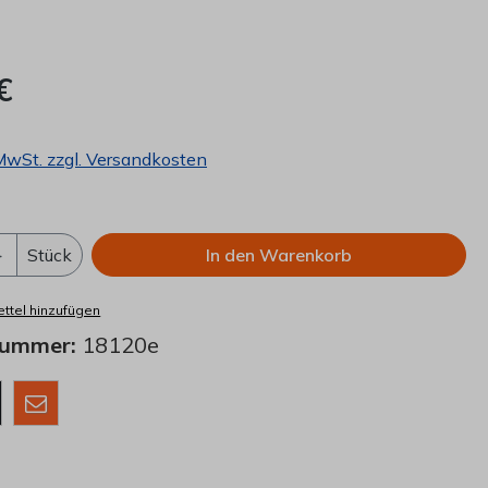
€
 MwSt. zzgl. Versandkosten
Anzahl: Gib den gewünschten Wert ein o
Stück
In den Warenkorb
ttel hinzufügen
nummer:
18120e