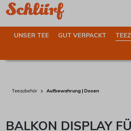
springen
Zur Hauptnavigation springen
UNSER TEE
GUT VERPACKT
TEE
Teezubehör
Aufbewahrung | Dosen
BALKON DISPLAY F