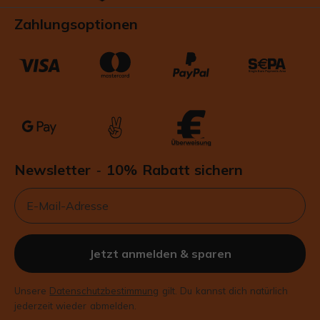
eigenen Teevorrat So bereitest du Hilde als
Zahlungsoptionen
Eistee zu Hilde mit sprudelnd kochendem
Wasser aufgießen und 8 bis 10 Minuten
ziehen lassen. Danach abkühlen lassen und
mit Eiswürfeln servieren. Wer es besonders
kalt mag, gießt den Tee etwas kräftiger auf
und gibt ihn direkt über viele Eiswürfel. Immer
mit sprudelnd kochendem Wasser aufgießen
und mindestens 5 Minuten ziehen lassen. Im
Set enthalten 1 x Hilde Früchtetee, 275 g 1 x
Newsletter
10% Rabatt sichern
-
Glaskanne für 1 Liter Tee 1 x orangefarbener
Email
Schlürf Becher für 195ml Tee Früchte,
Eiswürfel und Dekoration sind
Serviervorschläge und nicht im Set enthalten.
Jetzt anmelden & sparen
Unsere
Datenschutzbestimmung
gilt. Du kannst dich natürlich
jederzeit wieder abmelden.