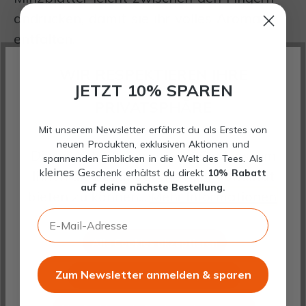
andrücken, damit sie ihr volles Aroma
entfalten.
WIR RESPEKTIEREN IHRE
3.
JETZT 10% SPAREN
Eistee verfeinern
PRIVATSPHÄRE
Mit unserem Newsletter erfährst du als Erstes von
Erdbeeren, Minze und Zitronensaft zum
neuen Produkten, exklusiven Aktionen und
Diese Website verwendet Cookies, um
spannenden Einblicken in die Welt des Tees. Als
Tee geben. Nach Belieben mit etwas
leines G
k
eschenk erhältst du direkt
10% Rabatt
Ihnen die bestmögliche Funktionalität
Honig oder Agavendicksaft abrunden.
auf deine nächste Bestellung.
bieten zu können...
Mehr Informationen
.
E-Mail-Adresse
4.
Alle Cookies akzeptieren
Servieren
Zum Newsletter anmelden & sparen
Gewählte Cookies akzeptieren
Gläser mit Eiswürfeln füllen, den Eistee