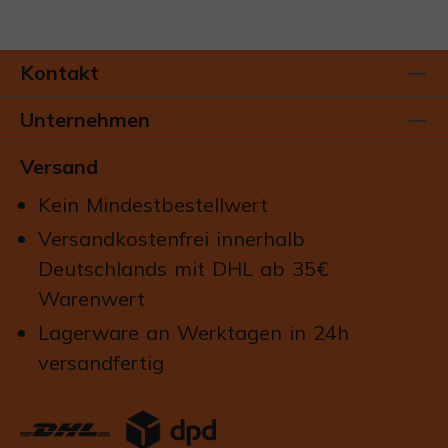
rot, fruchtig, süß und klar. Kalt serviert mit
Eiswürfeln wird daraus ein erfrischender
Eistee, der ohne großen Aufwand vorbereitet
Kontakt
werden kann. Aufgießen, ziehen lassen,
abkühlen, kalt genießen. Die Glaskanne zeigt
Unternehmen
die intensive Farbe des Tees, der
orangefarbene Becher bringt den typischen
Versand
Schlürf Look auf den Tisch. Das Set eignet
sich für alle, die Tee nicht nur heiß trinken
Kein Mindestbestellwert
möchten, sondern auch im Sommer eine
Versandkostenfrei innerhalb
einfache, schöne und fruchtige Alternative
suchen. Warum dieses Set? - Hilde
Deutschlands mit DHL ab 35€
Früchtetee mit Rote-Früchte-Geschmack -
Warenwert
275 g loser Tee für viele sommerliche
Lagerware an Werktagen in 24h
Aufgüsse - Glaskanne für die Zubereitung und
versandfertig
zum Servieren - Orangefarbener Schlürf
Becher im passenden Look - Ideal für Eistee,
Sommerdrinks und fruchtige Teemomente
Schön als Geschenk oder als Set für den