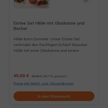
Eistee Set Hilde mit Glaskanne und
Becher
Hilde kann Sommer. Unser Eistee Set
verbindet den fruchtigen Schlürf Klassiker
Hilde mit einer Glaskanne und einem
passenden orangefarbenen Schlürf Becher.
So wird aus losem Früchtetee ein
unkomplizierter Sommerdrink für Balkon,
Garten, Küche oder Büro. Sommeraktion für
45,00 €
55,36 €
(18.71% gespart)
kurze Zeit: mit dem Rabatt gibt es in unserem
Preise inkl. MwSt. zzgl. Versandkosten
Angebot den Becher praktisch kostenlos
dazu! Hilde ist eine aromatisierte
In den Warenkorb
Früchteteemischung mit Rote-Früchte-
Geschmack. In der Tasse zeigt sie sich kräftig