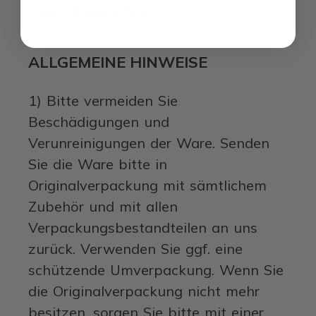
zurückzuführen ist.
ALLGEMEINE HINWEISE
1) Bitte vermeiden Sie
Beschädigungen und
Verunreinigungen der Ware. Senden
Sie die Ware bitte in
Originalverpackung mit sämtlichem
Zubehör und mit allen
Verpackungsbestandteilen an uns
zurück. Verwenden Sie ggf. eine
schützende Umverpackung. Wenn Sie
die Originalverpackung nicht mehr
besitzen, sorgen Sie bitte mit einer