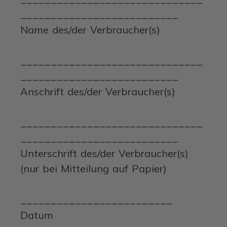
__________________________
Name des/der Verbraucher(s)
______________________________
__________________________
Anschrift des/der Verbraucher(s)
______________________________
__________________________
Unterschrift des/der Verbraucher(s)
(nur bei Mitteilung auf Papier)
_________________________
Datum