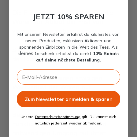
Die Frist ist gewahrt, wenn Sie die
JETZT 10% SPAREN
Waren vor Ablauf der Frist von
vierzehn Tagen absenden.
Mit unserem Newsletter erfährst du als Erstes von
neuen Produkten, exklusiven Aktionen und
spannenden Einblicken in die Welt des Tees. Als
Sie tragen die unmittelbaren Kosten
leines G
k
eschenk erhältst du direkt
10% Rabatt
der Rücksendung der Waren.
auf deine nächste Bestellung.
E-Mail-Adresse
Sie müssen für einen etwaigen
Wertverlust der Waren nur
aufkommen, wenn dieser Wertverlust
Zum Newsletter anmelden & sparen
auf einen zur Prüfung der
Beschaffenheit, Eigenschaften und
Unsere
Datenschutzbestimmung
gilt. Du kannst dich
Funktionsweise der Waren nicht
natürlich jederzeit wieder abmelden.
notwendigen Umgang mit ihnen