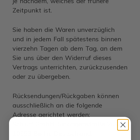
je nachdem, welches der frühere
Zeitpunkt ist.
Sie haben die Waren unverzüglich
und in jedem Fall spätestens binnen
vierzehn Tagen ab dem Tag, an dem
Sie uns über den Widerruf dieses
Vertrags unterrichten, zurückzusenden
oder zu übergeben.
Rücksendungen/Rückgaben können
ausschließlich an die folgende
Adresse gerichtet werden:
Schlürf GmbH, Sickingenstraße 20-28,
10553 Berlin, Deutschland.