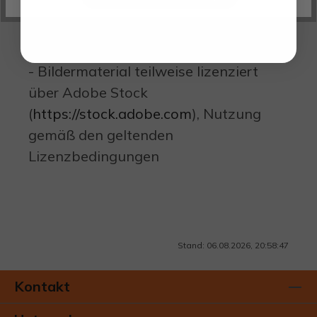
entsprechenden KI-Werkzeugen und -
Anwendungen erstellt, erweitert,
angepasst oder korrekturgelesen
- Bildermaterial teilweise lizenziert
über Adobe Stock
(
https://stock.adobe.com
), Nutzung
gemäß den geltenden
Lizenzbedingungen
Stand: 06.08.2026, 20:58:47
Kontakt