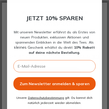
Tee%20Nord_valid%20to%20end%20
mar%202027.pdf?ts=1776409715
WIR RESPEKTIEREN IHRE
JETZT 10% SPAREN
PRIVATSPHÄRE
Quellennachweise
Mit unserem Newsletter erfährst du als Erstes von
neuen Produkten, exklusiven Aktionen und
- eigenes Datenmaterial und eigene
Diese Website verwendet Cookies, um
spannenden Einblicken in die Welt des Tees. Als
Auswertungen der Schlürf GmbH
leines G
k
eschenk erhältst du direkt
10% Rabatt
Ihnen die bestmögliche Funktionalität
- kostenlose Bilderdatenbanken wie
auf deine nächste Bestellung.
bieten zu können...
Mehr Informationen
.
https://pixabay.com
,
E-Mail-Adresse
https://www.pexels.com/de-de/
und
Alle Cookies akzeptieren
https://de.freepik.com/
(auch für
gewerbliche Nutzung)
Zum Newsletter anmelden & sparen
Gewählte Cookies akzeptieren
- einige Bilder und textliche Inhalte
Nur funktionale Cookies akzeptieren
wurde mit der Unterstützung von
Unsere
Datenschutzbestimmung
gilt. Du kannst dich
natürlich jederzeit wieder abmelden.
künstlicher Intelligenz und
Datenschutzeinstellungen