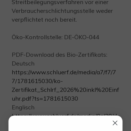
Streitbeilegungsverfahren vor einer
Verbraucherschlichtungsstelle weder
verpflichtet noch bereit.
Öko-Kontrollstelle: DE-ÖKO-044
PDF-Download des Bio-Zertifikats:
Deutsch
https://www.schluerf.de/media/a7/f7/7
7/1781615030/ko-
Zertifikat_Schlrf_2026%20inkl%20Einf
uhr.pdf?ts=1781615030
Englisch
https://www.schluerf.de/media/0c/39/d
4/1776409715/Organic%20Certificate_