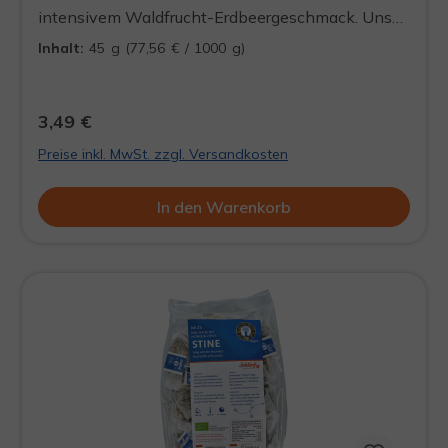
intensivem Waldfrucht-Erdbeergeschmack. Unser
Red Berry ist die perfekte Wahl für alle, die von
Inhalt:
45 g
(77,56 € / 1000 g)
Roter Grütze nicht genug kriegen können.
3,49 €
Preise inkl. MwSt. zzgl. Versandkosten
In den Warenkorb