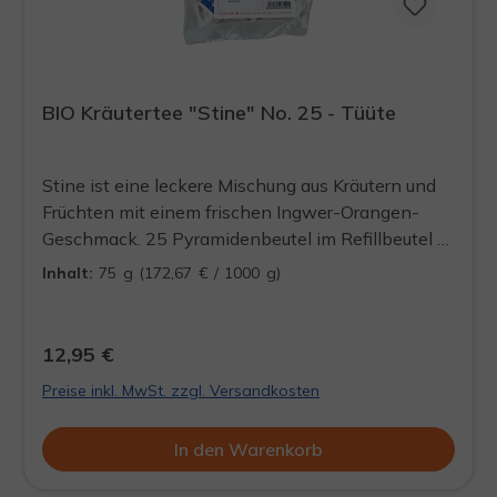
BIO Kräutertee "Stine" No. 25 - Tüüte
Stine ist eine leckere Mischung aus Kräutern und
Früchten mit einem frischen Ingwer-Orangen-
Geschmack. 25 Pyramidenbeutel im Refillbeutel zu
Wiederbefüllung der Dööse. Präsentieren Sie Ihre
Inhalt:
75 g
(172,67 € / 1000 g)
Schlürf-Tees mit Stil und ohne viel
Verpackungsmüll, in einer unserer formschönen
Döösen.
12,95 €
Preise inkl. MwSt. zzgl. Versandkosten
In den Warenkorb