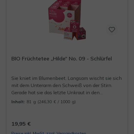
BIO Früchtetee „Hilde“ No. 09 - Schlürfel
Sie kniet im Blumenbeet. Langsam wischt sie sich
mit dem Unterarm den Schweiß von der Stirn.
Gerade hat sie das letzte Unkraut in den
Drahtkorb geworfen. Sie steht auf, putzt sich die
Inhalt:
81 g
(246,30 € / 1000 g)
rauen Hände ab und drückt sie in den
schmerzenden Rücken. Dann setzt sie sich auf die
Schaukel, auf der sie einst gemeinsam saßen und
19,95 €
nippt an ihrem Tee, der längst kalt geworden ist.
Preise inkl. MwSt. zzgl. Versandkosten