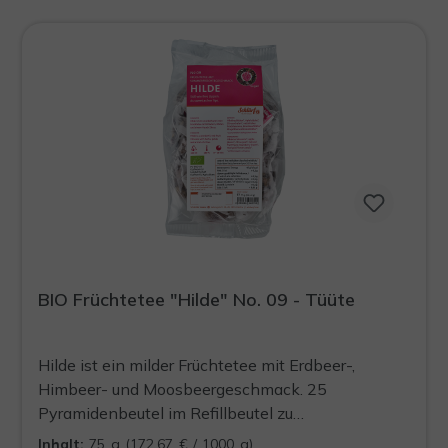
BIO Früchtetee "Hilde" No. 09 - Tüüte
Hilde ist ein milder Früchtetee mit Erdbeer-,
Himbeer- und Moosbeergeschmack. 25
Pyramidenbeutel im Refillbeutel zu
Wiederbefüllung der Dööse. Präsentieren Sie Ihre
Inhalt:
75 g
(172,67 € / 1000 g)