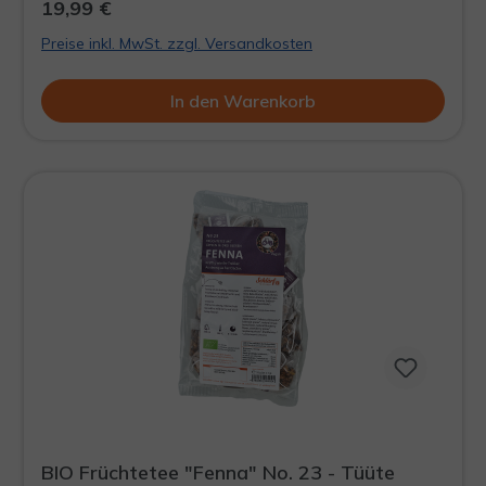
19,99 €
rollen prickelnde Zitrusaromen. Was ist gerade
Preise inkl. MwSt. zzgl. Versandkosten
passiert? Und was hat sie gesagt?
In den Warenkorb
BIO Früchtetee "Fenna" No. 23 - Tüüte