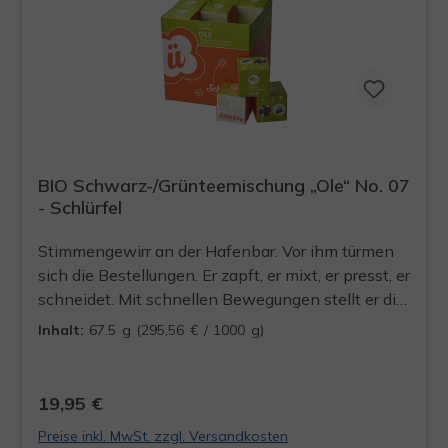
BIO Schwarz-/Grünteemischung „Ole“ No. 07
- Schlürfel
Stimmengewirr an der Hafenbar. Vor ihm türmen
sich die Bestellungen. Er zapft, er mixt, er presst, er
schneidet. Mit schnellen Bewegungen stellt er die
Getränke auf die Bar. Für einen Moment hält er
Inhalt:
67.5 g
(295,56 € / 1000 g)
inne. Sein Griff geht zur Tasse. Er schmeckt leichte
Rosé-Noten, darunter eine subtile Süße, der
Anklang von Rosenblüten. Er öffnet die Augen.
19,95 €
Ihre Blicke treffen sich. Sie lächelt. Er nimmt noch
Preise inkl. MwSt. zzgl. Versandkosten
einen Schluck.