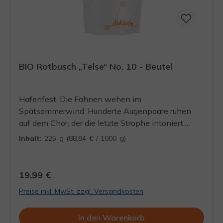
BIO Rotbusch „Telse“ No. 10 - Beutel
Hafenfest. Die Fahnen wehen im
Spätsommerwind. Hunderte Augenpaare ruhen
auf dem Chor, der die letzte Strophe intoniert.
Gleich ist sie dran. Solo, zum ersten Mal, vor all den
Inhalt:
225 g
(88,84 € / 1000 g)
Leuten. Sie spürt ihr Herz bis in den Hals. Bevor sie
zur Bühne emporsteigt, nimmt sie einen kräftigen
Schluck aus der Tasse. Warm und angenehm läuft
19,99 €
ein Strom aus Karamell und Vanille ihre Kehle
Preise inkl. MwSt. zzgl. Versandkosten
hinab. Mit festem Schritt tritt sie ans Mikrofon.
In den Warenkorb