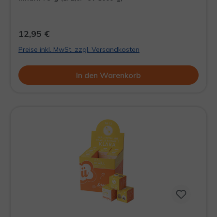
Schlürf-Tees mit Stil und ohne viel
Verpackungsmüll, in einer unserer formschönen
Döösen.
12,95 €
Preise inkl. MwSt. zzgl. Versandkosten
In den Warenkorb