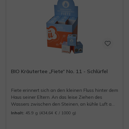
BIO Kräutertee „Fiete“ No. 11 - Schlürfel
Fiete erinnert sich an den kleinen Fluss hinter dem
Haus seiner Eltern. An das leise Ziehen des
Wassers zwischen den Steinen, an kühle Luft am
Ufer und an Tage, die einfach ihren Lauf
Inhalt:
45.9 g
(434,64 € / 1000 g)
genommen haben. Diese Erinnerung hat er
mitgenommen, als er nach Berlin gezogen ist.