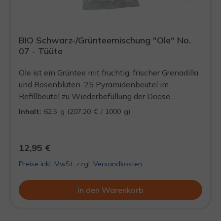
BIO Schwarz-/Grünteemischung "Ole" No.
07 - Tüüte
Ole ist ein Grüntee mit fruchtig, frischer Grenadilla
und Rosenblüten. 25 Pyramidenbeutel im
Refillbeutel zu Wiederbefüllung der Dööse.
Präsentieren Sie Ihre Schlürf-Tees mit Stil und
Inhalt:
62.5 g
(207,20 € / 1000 g)
ohne viel Verpackungsmüll, in einer unserer
formschönen Döösen.
12,95 €
Preise inkl. MwSt. zzgl. Versandkosten
In den Warenkorb