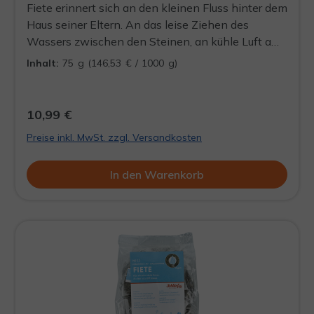
Fiete erinnert sich an den kleinen Fluss hinter dem
Haus seiner Eltern. An das leise Ziehen des
Wassers zwischen den Steinen, an kühle Luft am
Ufer und an Tage, die einfach ihren Lauf
Inhalt:
75 g
(146,53 € / 1000 g)
genommen haben. Diese Erinnerung hat er
mitgenommen, als er nach Berlin gezogen ist.
Heute findet er diesen Moment wieder – in einer
10,99 €
Tasse Minztee. Klar, kühl und direkt im Geschmack
Preise inkl. MwSt. zzgl. Versandkosten
begleitet er seinen Alltag in der Stadt, ohne viel
daraus zu machen. Kein großes Thema, kein Ritual.
In den Warenkorb
Einfach ein Tee, der da ist, weils schmeckt und
weil er es kann. Und überhaupt. Kein Mensch
kann ihm das verbieten.