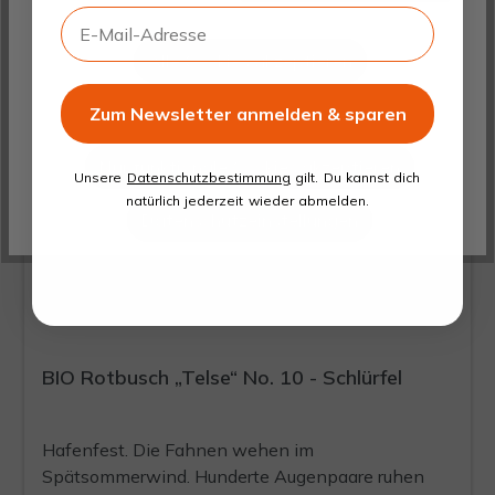
Einfach ein Tee, der da ist, weils schmeckt und
E-Mail-Adresse
weil er es kann. Und überhaupt. Kein Mensch
kann ihm das verbieten.
Alle Cookies akzeptieren
Zum Newsletter anmelden & sparen
Gewählte Cookies akzeptieren
Nur funktionale Cookies akzeptieren
Unsere
Datenschutzbestimmung
gilt. Du kannst dich
natürlich jederzeit wieder abmelden.
Datenschutzeinstellungen
BIO Rotbusch „Telse“ No. 10 - Schlürfel
Hafenfest. Die Fahnen wehen im
Spätsommerwind. Hunderte Augenpaare ruhen