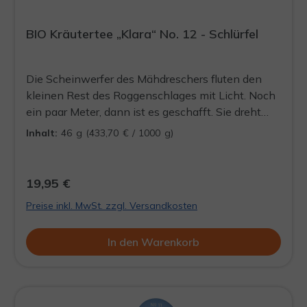
BIO Kräutertee „Klara“ No. 12 - Schlürfel
Die Scheinwerfer des Mähdreschers fluten den
kleinen Rest des Roggenschlages mit Licht. Noch
ein paar Meter, dann ist es geschafft. Sie dreht
den Schlüssel herum. Dunkelheit, oben eine kleine
Inhalt:
46 g
(433,70 € / 1000 g)
Mondsichel. Durch die Nacht dringt das Rauschen
des Meeres herüber. Die Kanne gibt nur noch eine
halbe Tasse der Apfel-Kamillenmischung her.
19,95 €
Vanille steigt ihr in die Nase. Bald ist wieder
Preise inkl. MwSt. zzgl. Versandkosten
Herbst, denkt sie.
In den Warenkorb