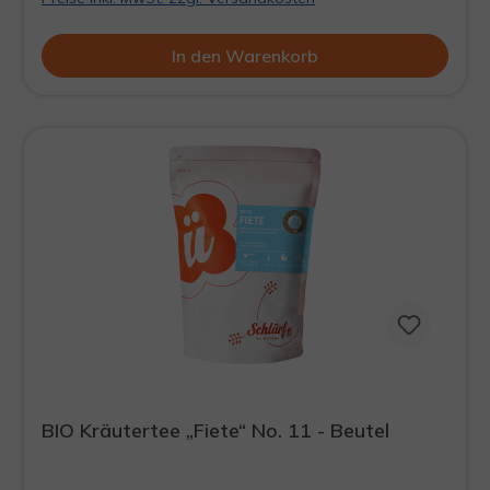
Das kräftige Beerenaroma erfrischt sie. Sie lächelt.
In den Warenkorb
BIO Kräutertee „Fiete“ No. 11 - Beutel