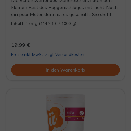
Die Scheinwerfer des Mähdreschers fluten den
kleinen Rest des Roggenschlages mit Licht. Noch
ein paar Meter, dann ist es geschafft. Sie dreht
den Schlüssel herum. Dunkelheit, oben eine kleine
Inhalt:
175 g
(114,23 € / 1000 g)
Mondsichel. Durch die Nacht dringt das Rauschen
des Meeres herüber. Die Kanne gibt nur noch eine
halbe Tasse der Apfel-Kamillenmischung her.
19,99 €
Vanille steigt ihr in die Nase. Bald ist wieder
Preise inkl. MwSt. zzgl. Versandkosten
Herbst, denkt sie.
In den Warenkorb