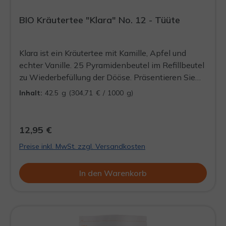
BIO Kräutertee "Klara" No. 12 - Tüüte
Klara ist ein Kräutertee mit Kamille, Apfel und
echter Vanille. 25 Pyramidenbeutel im Refillbeutel
zu Wiederbefüllung der Dööse. Präsentieren Sie
Ihre Schlürf-Tees mit Stil und ohne viel
Inhalt:
42.5 g
(304,71 € / 1000 g)
Verpackungsmüll, in einer unserer formschönen
Döösen.
12,95 €
Preise inkl. MwSt. zzgl. Versandkosten
In den Warenkorb