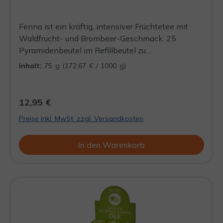
Fenna ist ein kräftig, intensiver Früchtetee mit
Waldfrucht- und Brombeer-Geschmack. 25
Pyramidenbeutel im Refillbeutel zu
Wiederbefüllung der Dööse. Präsentieren Sie Ihre
Inhalt:
75 g
(172,67 € / 1000 g)
Schlürf-Tees mit Stil und ohne viel
Verpackungsmüll, in einer unserer formschönen
Döösen.
12,95 €
Preise inkl. MwSt. zzgl. Versandkosten
In den Warenkorb