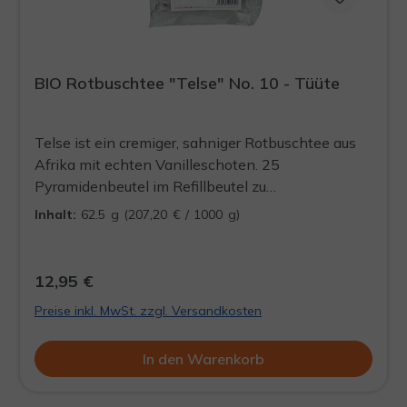
BIO Rotbuschtee "Telse" No. 10 - Tüüte
Telse ist ein cremiger, sahniger Rotbuschtee aus
Afrika mit echten Vanilleschoten. 25
Pyramidenbeutel im Refillbeutel zu
Wiederbefüllung der Dööse. Präsentieren Sie Ihre
Inhalt:
62.5 g
(207,20 € / 1000 g)
Schlürf-Tees mit Stil und ohne viel
Verpackungsmüll, in einer unserer formschönen
Döösen.
12,95 €
Preise inkl. MwSt. zzgl. Versandkosten
In den Warenkorb