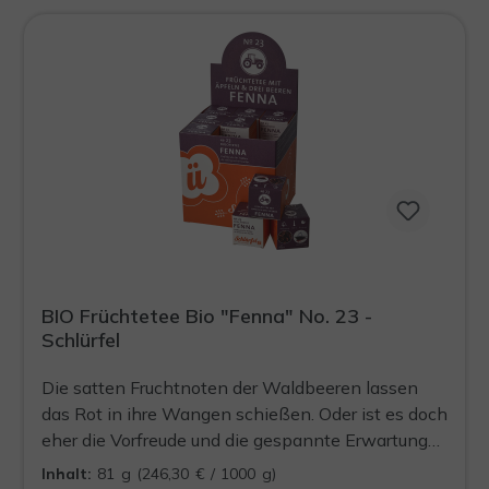
BIO Früchtetee Bio "Fenna" No. 23 -
Schlürfel
Die satten Fruchtnoten der Waldbeeren lassen
das Rot in ihre Wangen schießen. Oder ist es doch
eher die Vorfreude und die gespannte Erwartung?
Voller Zuversicht wirft sie noch einen letzten Blick
Inhalt:
81 g
(246,30 € / 1000 g)