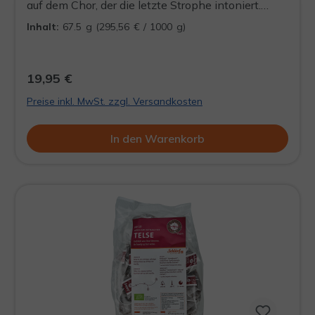
auf dem Chor, der die letzte Strophe intoniert.
Gleich ist sie dran. Solo, zum ersten Mal, vor all den
Inhalt:
67.5 g
(295,56 € / 1000 g)
Leuten. Sie spürt ihr Herz bis in den Hals. Bevor sie
zur Bühne emporsteigt, nimmt sie einen kräftigen
Schluck aus der Tasse. Warm und angenehm läuft
19,95 €
ein Strom aus Karamell und Vanille ihre Kehle
Preise inkl. MwSt. zzgl. Versandkosten
hinab. Mit festem Schritt tritt sie ans Mikrofon.
In den Warenkorb