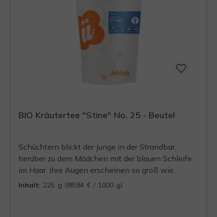
BIO Kräutertee "Stine" No. 25 - Beutel
Schüchtern blickt der Junge in der Strandbar,
herüber zu dem Mädchen mit der blauen Schleife
im Haar. Ihre Augen erscheinen so groß wie
Apfelsinen. Mit einem Schluck köstlichen Ingwer-
Inhalt:
225 g
(88,84 € / 1000 g)
Orangen Tees, schlürft er sich Mut an. Dann
geschieht das Unfassbare. Sie hebt ihren Blick
vom Buch und spricht ihn an. Über seine Zunge