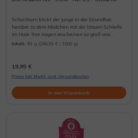
Schüchtern blickt der Junge in der Strandbar,
herüber zu dem Mädchen mit der blauen Schleife
im Haar. Ihre Augen erscheinen so groß wie
Apfelsinen. Mit einem Schluck köstlichen Ingwer-
Inhalt:
81 g
(246,30 € / 1000 g)
Orangen Tees, schlürft er sich Mut an. Dann
geschieht das Unfassbare. Sie hebt ihren Blick
vom Buch und spricht ihn an. Über seine Zunge
19,95 €
rollen prickelnde Zitrusaromen. Was ist gerade
Preise inkl. MwSt. zzgl. Versandkosten
passiert? Und was hat sie gesagt?
In den Warenkorb