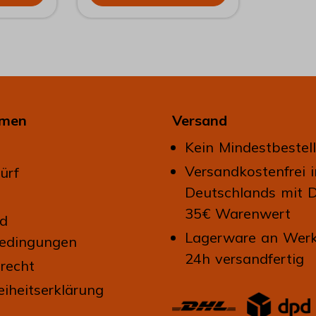
nen
DÖÖSE WIRD LEER
AUSGELIEFERT
hmen
Versand
Kein Mindestbestel
Versandkostenfrei 
ürf
Deutschlands mit 
35€ Warenwert
nd
Lagerware an Werk
edingungen
24h versandfertig
recht
eiheitserklärung