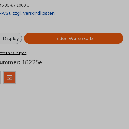
46,30 € / 1000 g)
 MwSt. zzgl. Versandkosten
Anzahl: Gib den gewünschten Wert ein o
Display
In den Warenkorb
ttel hinzufügen
nummer:
18225e