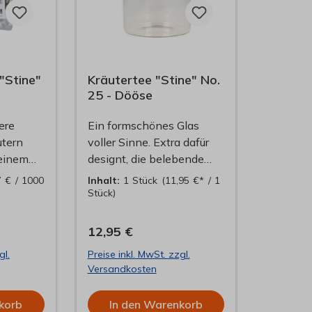
"Stine"
Kräutertee "Stine" No.
25 - Dööse
ere
Ein formschönes Glas
utern
voller Sinne. Extra dafür
 einem
designt, die belebende
Orangen-
Kräuter- und
7 € / 1000
Inhalt:
1 Stück
(11,95 €* / 1
Früchtemischung "Stine"
Stück)
im
zu präsentieren und
perfekt aufzubewahren.
12,95 €
der
Stets ein Blickfang und
gl.
Preise inkl. MwSt. zzgl.
en Sie
die Quelle für ein
Versandkosten
it Stil
aufregendes Teeerlebnis,
welches jederzeit wieder
korb
In den Warenkorb
in einer
aufgefüllt werden kann.