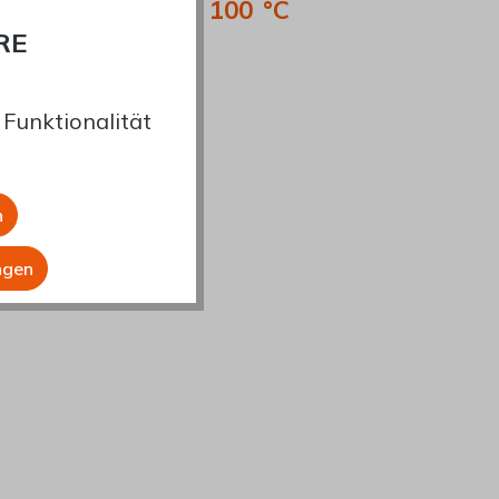
100 °C
RE
Funktionalität
n
ngen