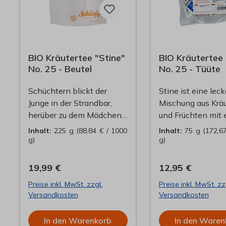
BIO Kräutertee "Stine"
BIO Kräutertee 
No. 25 - Beutel
No. 25 - Tüüte
Schüchtern blickt der
Stine ist eine leck
Junge in der Strandbar,
Mischung aus Krä
herüber zu dem Mädchen
und Früchten mit
mit der blauen Schleife im
frischen Ingwer-
Inhalt:
225 g
(88,84 € / 1000
Inhalt:
75 g
(172,6
Haar. Ihre Augen
Geschmack. 25
g)
g)
erscheinen so groß wie
Pyramidenbeutel 
Apfelsinen. Mit einem
Refillbeutel zu
19,99 €
12,95 €
Schluck köstlichen
Wiederbefüllung 
Preise inkl. MwSt. zzgl.
Preise inkl. MwSt. zz
Ingwer-Orangen Tees,
Dööse. Präsentier
Versandkosten
Versandkosten
schlürft er sich Mut an.
Ihre Schlürf-Tees m
Dann geschieht das
und ohne viel
In den Warenkorb
In den Waren
Unfassbare. Sie hebt
Verpackungsmüll, 