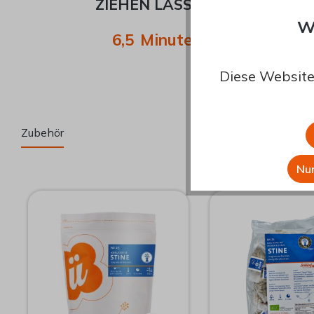
ZIEHEN LASSEN?
W
6,5 Minuten
Diese Website
Zubehör
Nur
Produktgalerie überspringen