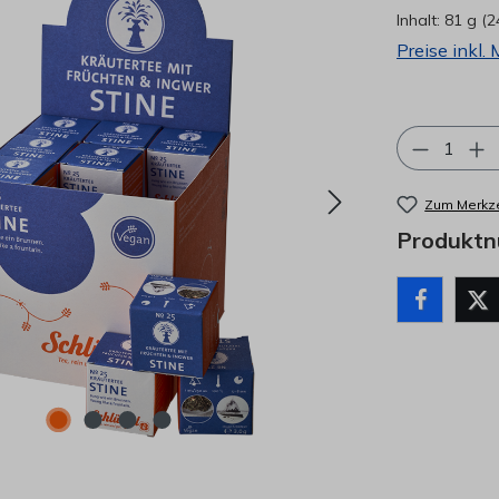
Inhalt:
81 g
(2
Preise inkl.
Produkt 
Zum Merkze
Produkt