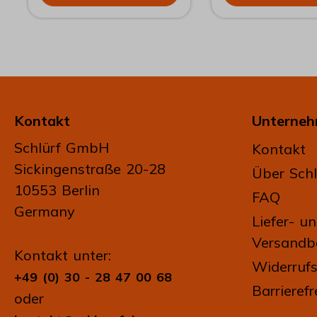
ihren Blick vom Buch und
unserer formschö
spricht ihn an. Über seine
Döösen.
Zunge rollen prickelnde
Zitrusaromen. Was ist
gerade passiert? Und was
hat sie gesagt?
Kontakt
Unterne
Schlürf GmbH
Kontakt
Sickingenstraße 20-28
Über Schl
10553 Berlin
FAQ
Germany
Liefer- u
Versandb
Kontakt unter:
Widerrufs
+49 (0) 30 - 28 47 00 68
Barrierefr
oder