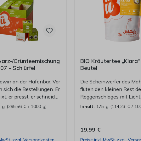
arz-/Grünteemischung
BIO Kräutertee „Klara“
 07 - Schlürfel
Beutel
wirr an der Hafenbar. Vor
Die Scheinwerfer des Mä
 sich die Bestellungen. Er
fluten den kleinen Rest d
ixt, er presst, er schneidet.
Roggenschlages mit Licht
len Bewegungen stellt er
paar Meter, dann ist es ge
5 g
(295,56 € / 1000 g)
Inhalt:
175 g
(114,23 € / 10
ke auf die Bar. Für einen
Sie dreht den Schlüssel h
t er inne. Sein Griff geht
Dunkelheit, oben eine kle
 Er schmeckt leichte Rosé-
Mondsichel. Durch die Nac
19,99 €
unter eine subtile Süße,
das Rauschen des Meeres 
. MwSt. zzgl. Versandkosten
Preise inkl. MwSt. zzgl. Vers