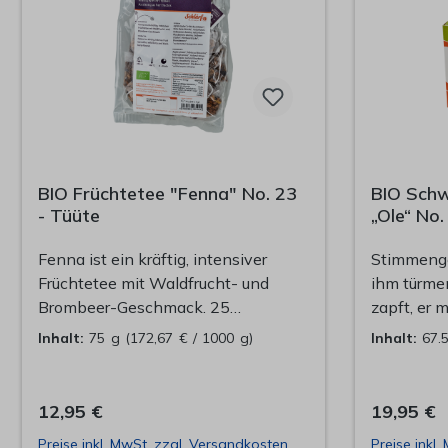
BIO Früchtetee "Fenna" No. 23
BIO Schw
- Tüüte
„Ole“ No.
Fenna ist ein kräftig, intensiver
Stimmenge
Früchtetee mit Waldfrucht- und
ihm türmen
Brombeer-Geschmack. 25
zapft, er m
Pyramidenbeutel im Refillbeutel zu
Mit schnel
Inhalt:
75 g
(172,67 € / 1000 g)
Inhalt:
67.
Wiederbefüllung der Dööse.
die Geträn
Präsentieren Sie Ihre Schlürf-Tees
Moment häl
mit Stil und ohne viel
zur Tasse.
12,95 €
19,95 €
Verpackungsmüll, in einer unserer
Noten, dar
Preise inkl. MwSt. zzgl. Versandkosten
Preise inkl