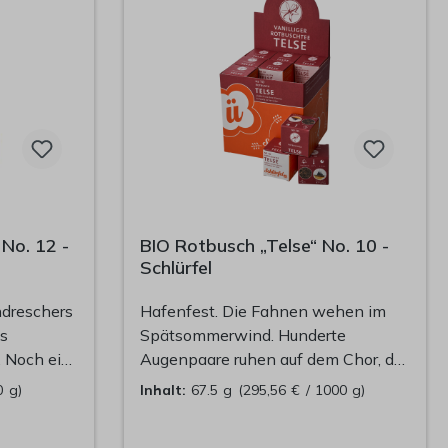
 No. 12 -
BIO Rotbusch „Telse“ No. 10 -
Schlürfel
hdreschers
Hafenfest. Die Fahnen wehen im
es
Spätsommerwind. Hunderte
. Noch ein
Augenpaare ruhen auf dem Chor, der
schafft.
die letzte Strophe intoniert. Gleich
0 g)
Inhalt:
67.5 g
(295,56 € / 1000 g)
erum.
ist sie dran. Solo, zum ersten Mal, vor
ine
all den Leuten. Sie spürt ihr Herz bis