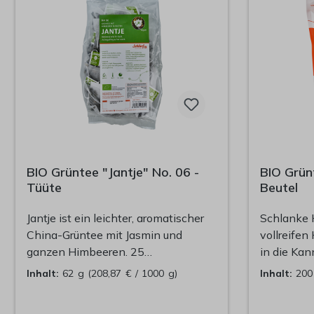
BIO Grüntee "Jantje" No. 06 -
BIO Grünt
Tüüte
Beutel
Jantje ist ein leichter, aromatischer
Schlanke 
China-Grüntee mit Jasmin und
vollreifen
ganzen Himbeeren. 25
in die Kan
Pyramidenbeutel im Refillbeutel zu
fallen wei
Inhalt:
62 g
(208,87 € / 1000 g)
Inhalt:
20
Wiederbefüllung der Dööse.
und Sonne
Präsentieren Sie Ihre Schlürf-Tees
Dampfende