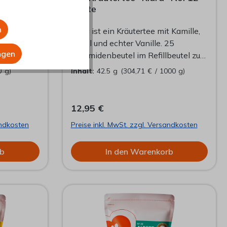
Tüüte
n
r
Klara ist ein Kräutertee mit Kamille,
 in ihre
Apfel und echter Vanille. 25
ngen
t es doch
Pyramidenbeutel im Refillbeutel zu
Wiederbefüllung der Dööse.
0 g)
Inhalt:
42.5 g
(304,71 € / 1000 g)
ler
Präsentieren Sie Ihre Schlürf-Tees
einen
mit Stil und ohne viel
l, bevor
Verpackungsmüll, in einer unserer
12,95 €
n Tisch
formschönen Döösen.
andkosten
Preise inkl. MwSt. zzgl. Versandkosten
einen
 sie die
rb
In den Warenkorb
nem
en, tanzt
 die Mitte