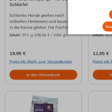
Schlürfel
- Tüüte
Schlanke Hände greifen nach
Telse ist 
vollreifen Himbeeren und lassen sie
Rotbuscht
Nur
in die Kanne gleiten. Die Früchte
Vanilleschoten. 25 Pyr
fallen weich auf Jasminteeblätter
im Refillb
Inhalt:
67.5 g
(295,56 € / 1000 g)
Inhalt:
62.
und Sonnenblumenblüten.
der Dööse.
Dampfendes Wasser sprudelt in die
Schlürf-Te
Kanne. Wenig später heben sich die
Verpackung
19,95 €
12,95 €
Augenbrauen, selbst Ohren
formschön
Preise inkl. MwSt. zzgl. Versandkosten
Preise inkl
wackeln. Alle Erwartungen sind
übertroffen. Wie ein seidener
In den Warenkorb
I
Mantel für den Zauber des
Augenblicks.