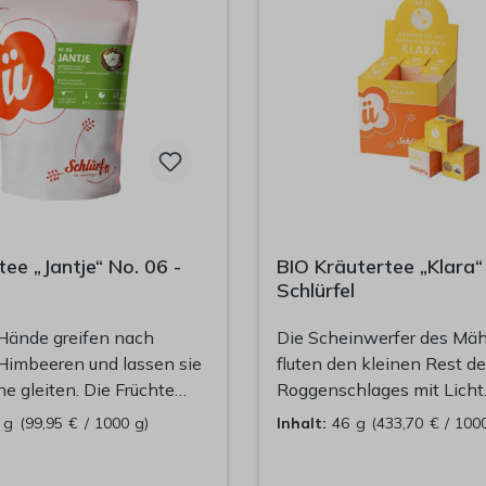
ee „Jantje“ No. 06 -
BIO Kräutertee „Klara“
Schlürfel
Hände greifen nach
Die Scheinwerfer des Mä
 Himbeeren und lassen sie
fluten den kleinen Rest d
ne gleiten. Die Früchte
Roggenschlages mit Licht
ch auf Jasminteeblätter
paar Meter, dann ist es ge
0 g
(99,95 € / 1000 g)
Inhalt:
46 g
(433,70 € / 100
nblumenblüten.
Sie dreht den Schlüssel h
s Wasser sprudelt in die
Dunkelheit, oben eine kle