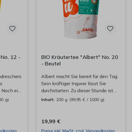
 No. 12 -
BIO Kräutertee "Albert" No. 20
- Beutel
hdreschers
Albert macht Sie bereit für den Tag.
es
Sein kräftiger Ingwer lässt Sie
. Noch ein
durchstarten. Zu dieser Stunde ist
schafft.
noch niemand am Strand. Die
00 g)
Inhalt:
200 g
(99,95 € / 1000 g)
erum.
Fischerboote in der Ferne haben
ine
noch Lichter gesetzt. Herrlich frisch
ht dringt
ist das Wasser. Lebendiger kann
19,99 €
herüber.
man nicht sein, denkt er beim
andkosten
Preise inkl. MwSt. zzgl. Versandkosten