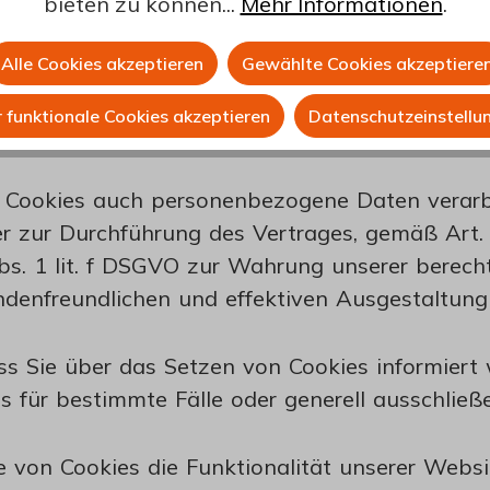
 zu gestalten und die Nutzung bestimmter Fun
bieten zu können...
Mehr Informationen
.
 Ihrem Endgerät abgelegt werden. Teilweise wer
. „Session-Cookies“), teilweise verbleiben die
Alle Cookies akzeptieren
Gewählte Cookies akzeptiere
llungen (sog. „persistente Cookies“). Im letzte
 funktionale Cookies akzeptieren
Datenschutzeinstellu
hres Webbrowsers entnehmen.
e Cookies auch personenbezogene Daten verarbe
 zur Durchführung des Vertrages, gemäß Art. 6
Abs. 1 lit. f DSGVO zur Wahrung unserer berech
ndenfreundlichen und effektiven Ausgestaltung
dass Sie über das Setzen von Cookies informie
 für bestimmte Fälle oder generell ausschließ
 von Cookies die Funktionalität unserer Websi