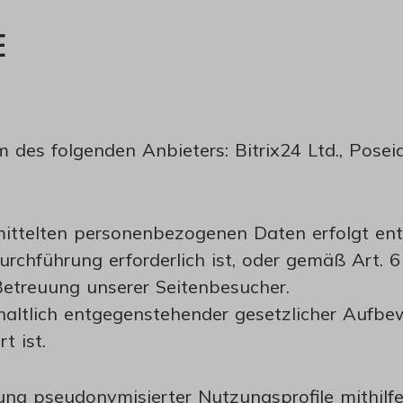
E
m des folgenden Anbieters: Bitrix24 Ltd., Po
ittelten personenbezogenen Daten erfolgt ent
urchführung erforderlich ist, oder gemäß Art. 6
 Betreuung unserer Seitenbesucher.
haltlich entgegenstehender gesetzlicher Aufbe
t ist.
ung pseudonymisierter Nutzungsprofile mithilf