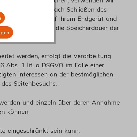
ktionen zu ermöglichen, verwenden wir
den diese Cookies nach Schließen des
se Cookies länger auf Ihrem Endgerät und
n
ren Fall können Sie die Speicherdauer der
ngen
itet werden, erfolgt die Verarbeitung
 Abs. 1 lit. a DSGVO im Falle einer
tigten Interessen an der bestmöglichen
 des Seitenbesuchs.
rt werden und einzeln über deren Annahme
en können.
te eingeschränkt sein kann.