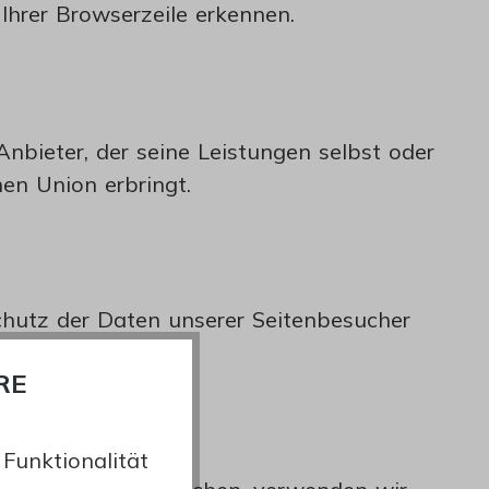
Ihrer Browserzeile erkennen.
nbieter, der seine Leistungen selbst oder
en Union erbringt.
chutz der Daten unserer Seitenbesucher
RE
Funktionalität