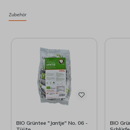
Zubehör
Produktgalerie überspringen
BIO Grüntee "Jantje" No. 06 -
BIO Grün
Tüüte
Schlürfe