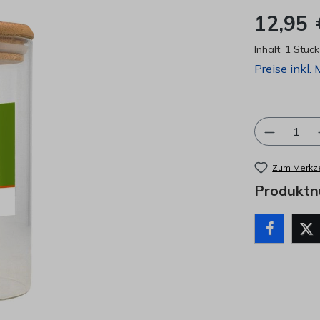
12,95 
Inhalt:
1 Stück
Preise inkl.
Produkt 
Zum Merkze
Produkt