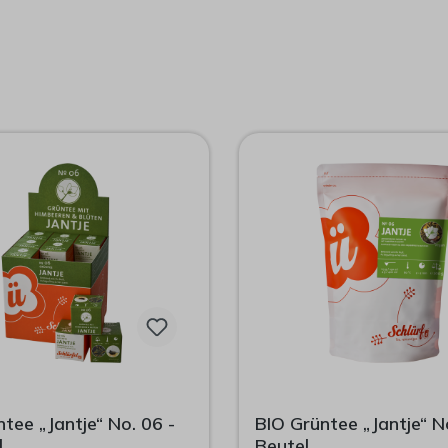
tee „Jantje“ No. 06 -
BIO Grüntee „Jantje“ N
l
Beutel