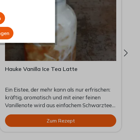
n
ngen
Hauke Vanilla Ice Tea Latte
G
Ein Eistee, der mehr kann als nur erfrischen:
G
kräftig, aromatisch und mit einer feinen
e
Vanillenote wird aus einfachem Schwarztee
g
ein cremiger Iced Tea Latte. Die Basis
h
bildet Hauke No. 02, ein Breakfast Tea aus
Zum Rezept
T
Südindien, Ceylon und Darjeeling. Seine
w
Mischung ist bewusst so kräftig komponiert,
H