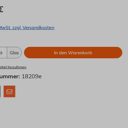
€
 MwSt. zzgl. Versandkosten
Anzahl: Gib den gewünschten Wert ein o
Glas
In den Warenkorb
ttel hinzufügen
nummer:
18209e