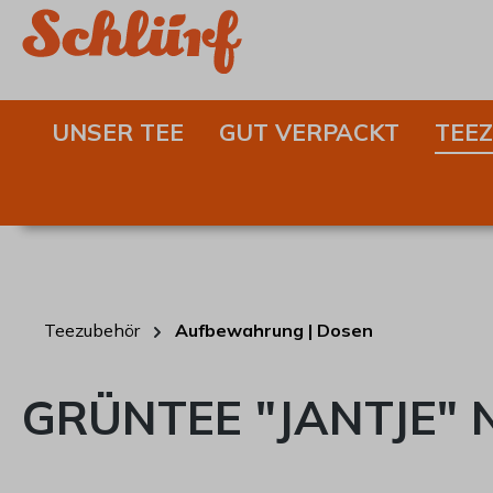
springen
Zur Hauptnavigation springen
UNSER TEE
GUT VERPACKT
TEE
Teezubehör
Aufbewahrung | Dosen
GRÜNTEE "JANTJE" N