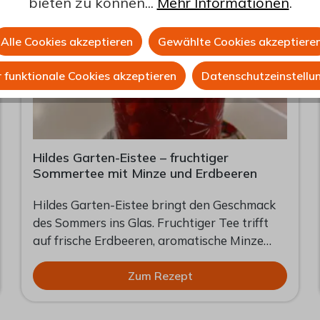
bieten zu können...
Mehr Informationen
.
Alle Cookies akzeptieren
Gewählte Cookies akzeptiere
 funktionale Cookies akzeptieren
Datenschutzeinstellu
Hildes Garten-Eistee – fruchtiger
Sommertee mit Minze und Erdbeeren
Hildes Garten-Eistee bringt den Geschmack
des Sommers ins Glas. Fruchtiger Tee trifft
auf frische Erdbeeren, aromatische Minze
und einen Spritzer Zitrone. Das Ergebnis ist
ein natürlicher, erfrischender Eistee, der ohne
Zum Rezept
künstliche Aromen auskommt und sich ideal
für heiße Tage eignet. Ob im Garten, auf der