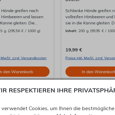
 Hände greifen nach
Schlanke Hände greifen 
en Himbeeren und lassen
vollreifen Himbeeren und 
e Kanne gleiten. Die
sie in die Kanne gleiten. D
allen weich auf
Früchte fallen weich auf
.5 g
(295,56 € / 1000 g)
Inhalt:
200 g
(99,95 € / 100
eblätter und
Jasminteeblätter und
lumenblüten.
Sonnenblumenblüten.
es Wasser sprudelt in
Dampfendes Wasser sprud
19,99 €
e. Wenig später heben
die Kanne. Wenig später 
l. MwSt. zzgl. Versandkosten
Preise inkl. MwSt. zzgl. Vers
 Augenbrauen, selbst Ohren
sich die Augenbrauen, sel
 Alle Erwartungen sind
wackeln. Alle Erwartunge
In den Warenkorb
In den Warenkor
en. Wie ein seidener
übertroffen. Wie ein seide
ür den Zauber des
Mantel für den Zauber des
cks.
Augenblicks.
IR RESPEKTIEREN IHRE PRIVATSPHÄ
ZUBEREITUNG UND GENU
 verwendet Cookies, um Ihnen die bestmögliche 