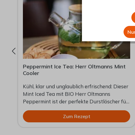
Nur
Peppermint Ice Tea: Herr Oltmanns Mint
Cooler
Kühl, klar und unglaublich erfrischend: Dieser
Mint Iced Tea mit BIO Herr Oltmanns
Peppermint ist der perfekte Durstlöscher für
warme Tage. Die intensive Pfefferminze sorgt
e
für ein angenehm frisches Mundgefühl,
Zum Rezept
während ein Hauch Zitrone und leichte Süße
en
den Tee harmonisch abrunden. Einfach,