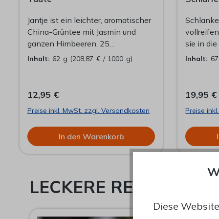
Jantje ist ein leichter, aromatischer
Schlanke
China-Grüntee mit Jasmin und
vollreif
ganzen Himbeeren. 25
sie in di
Pyramidenbeutel im Refillbeutel zu
Früchte f
Inhalt:
62 g
(208,87 € / 1000 g)
Inhalt:
67
Wiederbefüllung der Dööse.
Jasminte
Präsentieren Sie Ihre Schlürf-Tees
Sonnenb
mit Stil und ohne viel
Dampfend
12,95 €
19,95 €
Verpackungsmüll, in einer unserer
die Kann
Preise inkl. MwSt. zzgl. Versandkosten
Preise ink
formschönen Döösen.
sich die
wackeln.
In den Warenkorb
übertroff
Mantel f
Augenbli
W
LECKERE REZEPTE, 
Diese Website