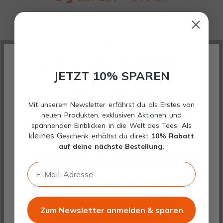
WIR RESPEKTIEREN IHRE
JETZT 10% SPAREN
PRIVATSPHÄRE
DIE RICHTIGE TEMPERATUR
Mit unserem Newsletter erfährst du als Erstes von
neuen Produkten, exklusiven Aktionen und
Diese Website verwendet Cookies, um
100 °C
spannenden Einblicken in die Welt des Tees. Als
leines G
k
eschenk erhältst du direkt
10% Rabatt
Ihnen die bestmögliche Funktionalität
auf deine nächste Bestellung.
bieten zu können...
Mehr Informationen
.
E-Mail-Adresse
Alle Cookies akzeptieren
LECKERE
Zum Newsletter anmelden & sparen
Gewählte Cookies akzeptieren