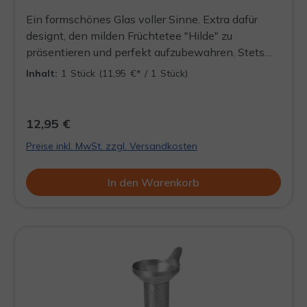
Ein formschönes Glas voller Sinne. Extra dafür
designt, den milden Früchtetee "Hilde" zu
präsentieren und perfekt aufzubewahren. Stets
ein Blickfang und die Quelle für ein aufregendes
Inhalt:
1 Stück
(11,95 €* / 1 Stück)
Teeerlebnis, welches jederzeit wieder aufgefüllt
werden kann. DÖÖSE WIRD LEER
AUSGELIEFERT
12,95 €
Preise inkl. MwSt. zzgl. Versandkosten
In den Warenkorb