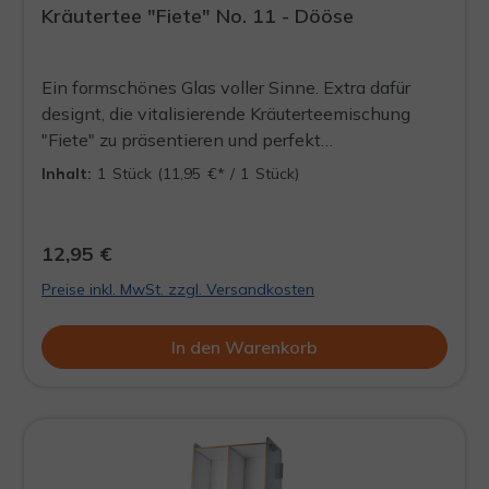
Kräutertee "Fiete" No. 11 - Dööse
Ein formschönes Glas voller Sinne. Extra dafür
designt, die vitalisierende Kräuterteemischung
"Fiete" zu präsentieren und perfekt
aufzubewahren. Stets ein Blickfang und die Quelle
Inhalt:
1 Stück
(11,95 €* / 1 Stück)
für ein aufregendes Teeerlebnis, welches jederzeit
wieder aufgefüllt werden kann. DÖÖSE WIRD
LEER AUSGELIEFERT
12,95 €
Preise inkl. MwSt. zzgl. Versandkosten
In den Warenkorb