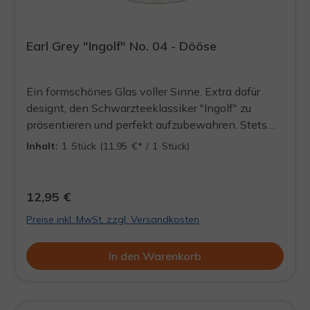
Earl Grey "Ingolf" No. 04 - Dööse
Ein formschönes Glas voller Sinne. Extra dafür
designt, den Schwarzteeklassiker "Ingolf" zu
präsentieren und perfekt aufzubewahren. Stets
ein Blickfang und die Quelle für ein aufregendes
Inhalt:
1 Stück
(11,95 €* / 1 Stück)
Teeerlebnis, welches jederzeit wieder aufgefüllt
werden kann. DÖÖSE WIRD LEER
AUSGELIEFERT
12,95 €
Preise inkl. MwSt. zzgl. Versandkosten
In den Warenkorb