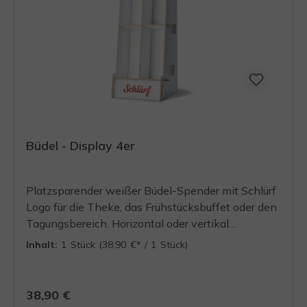
Büdel - Display 4er
Platzsparender weißer Büdel-Spender mit Schlürf
Logo für die Theke, das Frühstücksbuffet oder den
Tagungsbereich. Horizontal oder vertikal
aufstellen. 4 Büdel finden darin Platz. Das
Inhalt:
1 Stück
(38,90 €* / 1 Stück)
Auffüllen gelingt ganz leicht. Display wird in
einem zerlegten Zustand und ohne Inhalt geliefert.
38,90 €