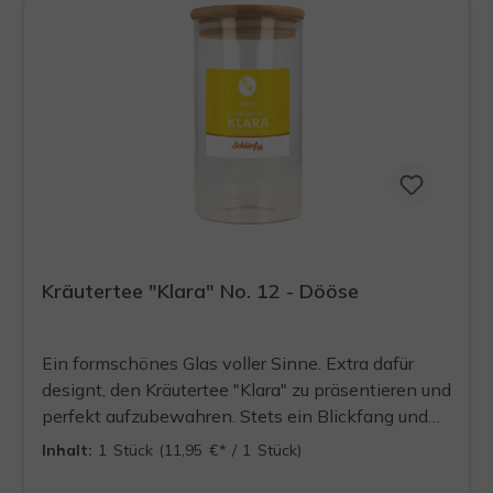
Kräutertee "Klara" No. 12 - Dööse
Ein formschönes Glas voller Sinne. Extra dafür
designt, den Kräutertee "Klara" zu präsentieren und
perfekt aufzubewahren. Stets ein Blickfang und
die Quelle für ein aufregendes Teeerlebnis,
Inhalt:
1 Stück
(11,95 €* / 1 Stück)
welches jederzeit wieder aufgefüllt werden kann.