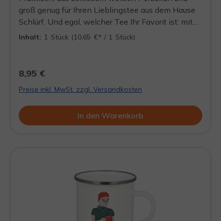
groß genug für Ihren Lieblingstee aus dem Hause
Schlürf. Und egal, welcher Tee Ihr Favorit ist: mit
einer Höhe von ca. 110 mm und einem
Inhalt:
1 Stück
(10,65 €* / 1 Stück)
Fassungsvermögen von ca. 350 ml ist darin
genügend Platz für alle Fritjofs, Klaras, Hildes,
Uwes, Herr Ohms, Frau Harms, und wie sie alle
8,95 €
heißen – egal ob im Schlürfel oder Büdel. Also
Preise inkl. MwSt. zzgl. Versandkosten
dann: Tee, rein und gut.
In den Warenkorb