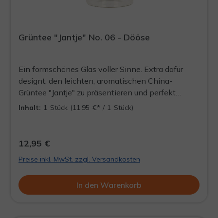
Grüntee "Jantje" No. 06 - Dööse
Ein formschönes Glas voller Sinne. Extra dafür
designt, den leichten, aromatischen China-
Grüntee "Jantje" zu präsentieren und perfekt
aufzubewahren. Stets ein Blickfang und die Quelle
Inhalt:
1 Stück
(11,95 €* / 1 Stück)
für ein aufregendes Teeerlebnis, welches jederzeit
wieder aufgefüllt werden kann. DÖÖSE WIRD
LEER AUSGELIEFERT
12,95 €
Preise inkl. MwSt. zzgl. Versandkosten
In den Warenkorb