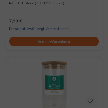
klare, rückstandsfreie Tasse Tee entsteht. Dieses
Inhalt:
1 Stück
(7,90 €* / 1 Stück)
Tee-Sieb ist aus Edelstahl gefertigt.
7,90 €
Preise inkl. MwSt. zzgl. Versandkosten
In den Warenkorb