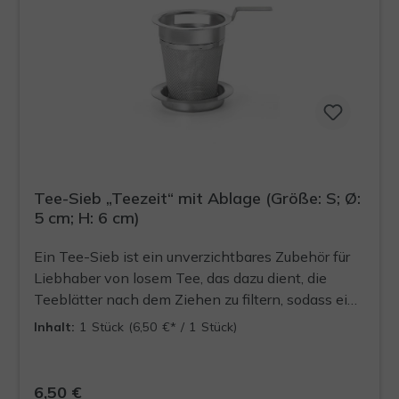
Tee-Sieb „Teezeit“ mit Ablage (Größe: S; Ø:
5 cm; H: 6 cm)
Ein Tee-Sieb ist ein unverzichtbares Zubehör für
Liebhaber von losem Tee, das dazu dient, die
Teeblätter nach dem Ziehen zu filtern, sodass eine
klare, rückstandsfreie Tasse Tee entsteht. Dieses
Inhalt:
1 Stück
(6,50 €* / 1 Stück)
Tee-Sieb ist aus Edelstahl gefertigt. Durchmesser
innen: 5cm Durchmesser außen: 6,2 x6,2 cm
6,50 €