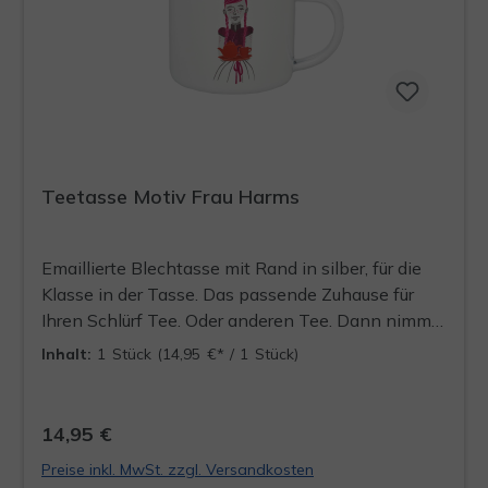
Teetasse Motiv Frau Harms
Emaillierte Blechtasse mit Rand in silber, für die
Klasse in der Tasse. Das passende Zuhause für
Ihren Schlürf Tee. Oder anderen Tee. Dann nimmt
Frau Harms eben den Holunder für ihren Sirup.
Inhalt:
1 Stück
(14,95 €* / 1 Stück)
Finden die Bauern auch gut. - Inhalt: ca. 300ml -
Durchmesser: ca. 90mm - Höhe: ca. 80mm -
Gewicht: ca. 135g
14,95 €
Preise inkl. MwSt. zzgl. Versandkosten