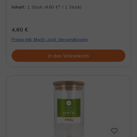
Abmessungen (H x B x T) 35 × 14 × 2-4 cm
Inhalt:
1 Stück
(4,60 €* / 1 Stück)
4,60 €
Preise inkl. MwSt. zzgl. Versandkosten
In den Warenkorb