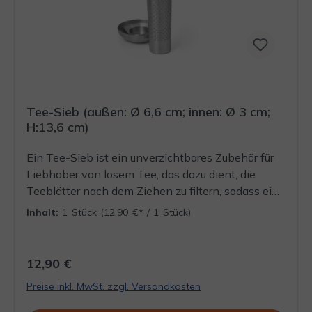
Tee-Sieb (außen: Ø 6,6 cm; innen: Ø 3 cm;
H:13,6 cm)
Ein Tee-Sieb ist ein unverzichtbares Zubehör für
Liebhaber von losem Tee, das dazu dient, die
Teeblätter nach dem Ziehen zu filtern, sodass eine
klare, rückstandsfreie Tasse Tee entsteht. Dieses
Inhalt:
1 Stück
(12,90 €* / 1 Stück)
Tee-Sieb ist aus Edelstahl gefertigt und eignet
sich perfekt für den Einsatz in Thermoskannen.
12,90 €
Preise inkl. MwSt. zzgl. Versandkosten