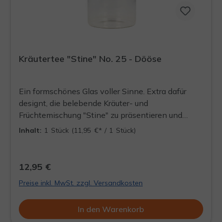
Kräutertee "Stine" No. 25 - Dööse
Ein formschönes Glas voller Sinne. Extra dafür
designt, die belebende Kräuter- und
Früchtemischung "Stine" zu präsentieren und
perfekt aufzubewahren. Stets ein Blickfang und
Inhalt:
1 Stück
(11,95 €* / 1 Stück)
die Quelle für ein aufregendes Teeerlebnis,
welches jederzeit wieder aufgefüllt werden kann.
DÖÖSE WIRD LEER AUSGELIEFERT
12,95 €
Preise inkl. MwSt. zzgl. Versandkosten
In den Warenkorb