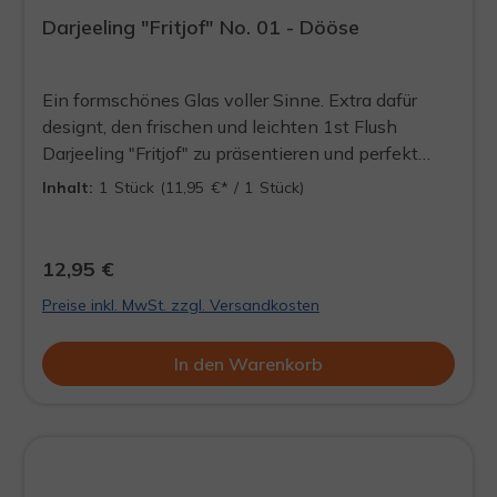
Darjeeling "Fritjof" No. 01 - Dööse
Ein formschönes Glas voller Sinne. Extra dafür
designt, den frischen und leichten 1st Flush
Darjeeling "Fritjof" zu präsentieren und perfekt
aufzubewahren. Stets ein Blickfang und die Quelle
Inhalt:
1 Stück
(11,95 €* / 1 Stück)
für ein aufregendes Teeerlebnis, welches jederzeit
wieder aufgefüllt werden kann. DÖÖSE WIRD
LEER AUSGELIEFERT
12,95 €
Preise inkl. MwSt. zzgl. Versandkosten
In den Warenkorb