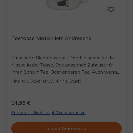
Teetasse Motiv Herr Andresens
Emaillierte Blechtasse mit Rand in silber, für die
Klasse in der Tasse. Das passende Zuhause für
Ihren Schlürf Tee. Oder anderen Tee. Auch wenn
Herr Andresens meint, dass seine Mangos
Inhalt:
1 Stück
(14,95 €* / 1 Stück)
nirgends besser aufgehoben wären. - Inhalt: ca.
300ml - Durchmesser: ca. 90mm - Höhe: ca. 80mm
- Gewicht: ca. 135g
14,95 €
Preise inkl. MwSt. zzgl. Versandkosten
In den Warenkorb