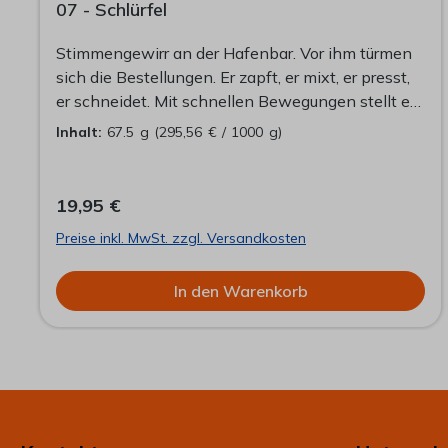
07 - Schlürfel
Stimmengewirr an der Hafenbar. Vor ihm türmen
sich die Bestellungen. Er zapft, er mixt, er presst,
er schneidet. Mit schnellen Bewegungen stellt er
die Getränke auf die Bar. Für einen Moment hält er
Inhalt:
67.5 g
(295,56 € / 1000 g)
inne. Sein Griff geht zur Tasse. Er schmeckt
leichte Rosé-Noten, darunter eine subtile Süße,
der Anklang von Rosenblüten. Er öffnet die
19,95 €
Augen. Ihre Blicke treffen sich. Sie lächelt. Er
Preise inkl. MwSt. zzgl. Versandkosten
nimmt noch einen Schluck.
In den Warenkorb