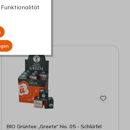
en.
Funktionalität
n
ngen
BIO Grüntee „Greete“ No. 05 - Schlürfel