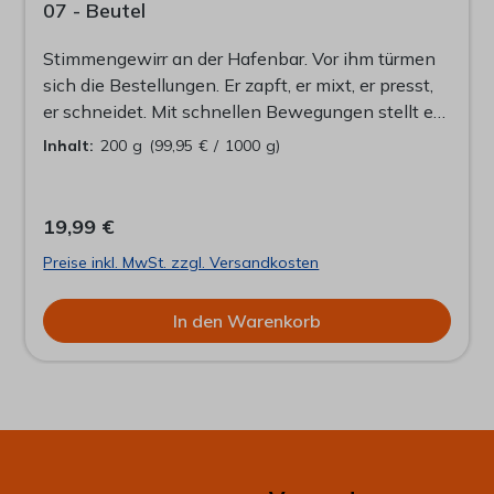
07 - Beutel
Stimmengewirr an der Hafenbar. Vor ihm türmen
sich die Bestellungen. Er zapft, er mixt, er presst,
er schneidet. Mit schnellen Bewegungen stellt er
die Getränke auf die Bar. Für einen Moment hält er
Inhalt:
200 g
(99,95 € / 1000 g)
inne. Sein Griff geht zur Tasse. Er schmeckt
leichte Rosé-Noten, darunter eine subtile Süße,
der Anklang von Rosenblüten. Er öffnet die
19,99 €
Augen. Ihre Blicke treffen sich. Sie lächelt. Er
Preise inkl. MwSt. zzgl. Versandkosten
nimmt noch einen Schluck.
In den Warenkorb