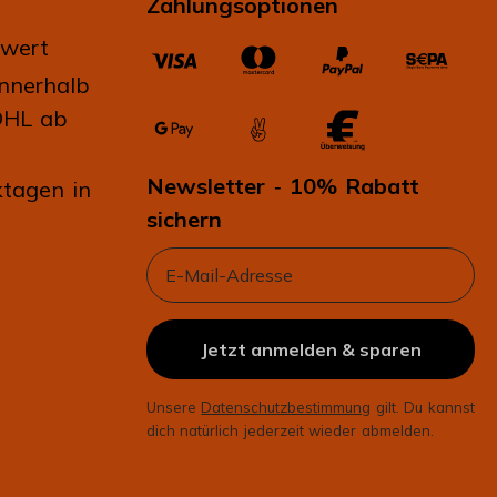
Zahlungsoptionen
gut wie zur kurzen Pause zwischendurch. Ein Tee,
der die Kraft der Ruhe kennt. Warum kann alles
lwert
nicht immer so sein? Die Tasse ist wieder viel zu
innerhalb
schnell leer getrunken.
DHL ab
Newsletter
10% Rabatt
-
tagen in
sichern
Email
Jetzt anmelden & sparen
Unsere
Datenschutzbestimmung
gilt. Du kannst
dich natürlich jederzeit wieder abmelden.