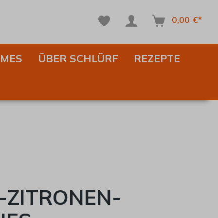
0,00 €*
IMES
ÜBER SCHLÜRF
REZEPTE
-ZITRONEN-