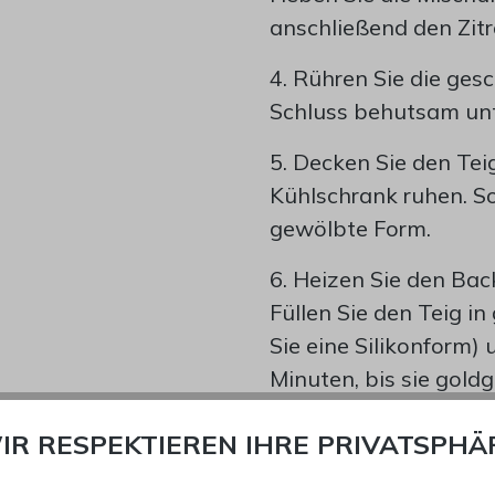
anschließend den Zit
4. Rühren Sie die ges
Schluss behutsam unte
5. Decken Sie den Tei
Kühlschrank ruhen. So 
gewölbte Form.
6. Heizen Sie den Bac
Füllen Sie den Teig i
Sie eine Silikonform)
Minuten, bis sie goldg
7. Lösen Sie die Made
IR RESPEKTIEREN IHRE PRIVATSPHÄ
sie auf einem Gitter 